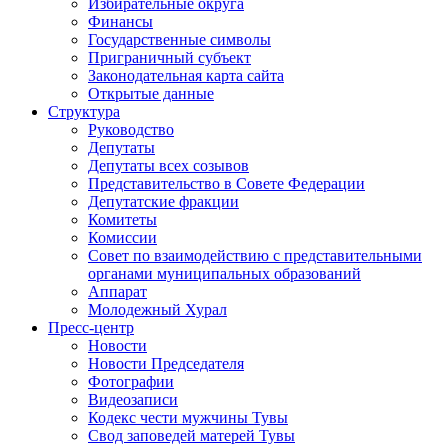
Избирательные округа
Финансы
Государственные символы
Приграничный субъект
Законодательная карта сайта
Открытые данные
Структура
Руководство
Депутаты
Депутаты всех созывов
Представительство в Совете Федерации
Депутатские фракции
Комитеты
Комиссии
Совет по взаимодействию с представительными
органами муниципальных образований
Аппарат
Молодежный Хурал
Пресс-центр
Новости
Новости Председателя
Фотографии
Видеозаписи
Кодекс чести мужчины Тувы
Свод заповедей матерей Тувы