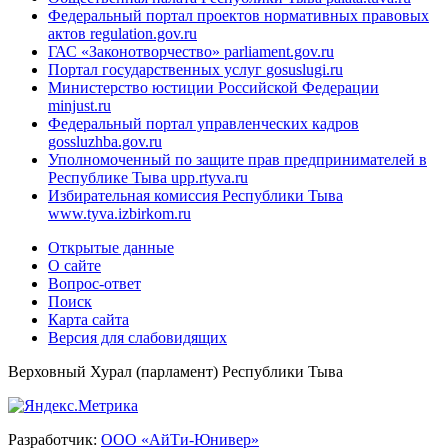
Федеральный портал проектов нормативных правовых
актов
regulation.gov.ru
ГАС «Законотворчество»
parliament.gov.ru
Портал государственных услуг
gosuslugi.ru
Министерство юстиции Российской Федерации
minjust.ru
Федеральный портал управленческих кадров
gossluzhba.gov.ru
Уполномоченный по защите прав предпринимателей в
Республике Тыва
upp.rtyva.ru
Избирательная комиссия Республики Тыва
www.tyva.izbirkom.ru
Открытые данные
О сайте
Вопрос-ответ
Поиск
Карта сайта
Версия для слабовидящих
Верховный Хурал (парламент) Республики Тыва
Разработчик:
ООО «АйТи-Юнивер»