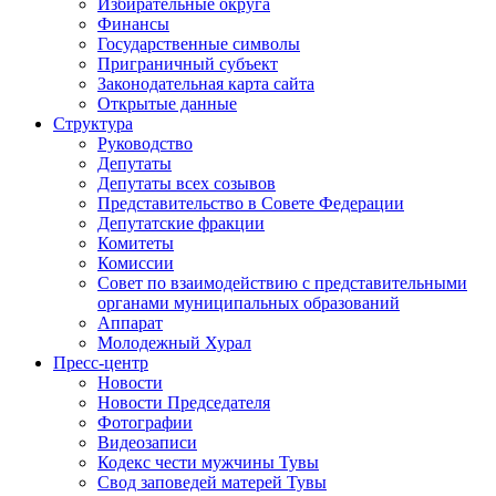
Избирательные округа
Финансы
Государственные символы
Приграничный субъект
Законодательная карта сайта
Открытые данные
Структура
Руководство
Депутаты
Депутаты всех созывов
Представительство в Совете Федерации
Депутатские фракции
Комитеты
Комиссии
Совет по взаимодействию с представительными
органами муниципальных образований
Аппарат
Молодежный Хурал
Пресс-центр
Новости
Новости Председателя
Фотографии
Видеозаписи
Кодекс чести мужчины Тувы
Свод заповедей матерей Тувы