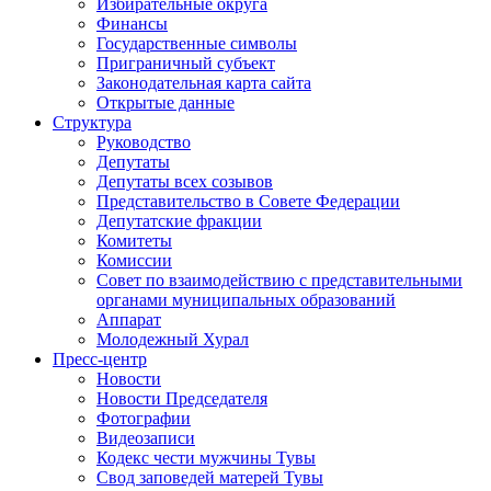
Избирательные округа
Финансы
Государственные символы
Приграничный субъект
Законодательная карта сайта
Открытые данные
Структура
Руководство
Депутаты
Депутаты всех созывов
Представительство в Совете Федерации
Депутатские фракции
Комитеты
Комиссии
Совет по взаимодействию с представительными
органами муниципальных образований
Аппарат
Молодежный Хурал
Пресс-центр
Новости
Новости Председателя
Фотографии
Видеозаписи
Кодекс чести мужчины Тувы
Свод заповедей матерей Тувы