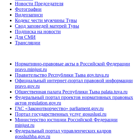
Новости Председателя
Фотографии
Видеозаписи
Кодекс чести мужчины Тувы
Свод заповедей матерей Тувы
Подписка на новости
Для СМИ
Трансляции
Нормативно-правовые акты в Российской Федерации
pravo.minjust.ru
Правительство Республики Тыва
gov.tuva.ru
Официальный интернет-портал правовой информации
pravo.gov.ru
Общественная палата Республики Тыва
palata.tuva.ru
Федеральный портал проектов нормативных правовых
актов
regulation.gov.ru
ГАС «Законотворчество»
parliament.gov.ru
Портал государственных услуг
gosuslugi.ru
Министерство юстиции Российской Федерации
minjust.ru
Федеральный портал управленческих кадров
gossluzhba.gov.ru