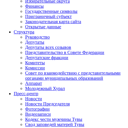
Избирательные округа
Финансы
Государственные символы
Приграничный субъект
Законодательная карта сайта
Открытые данные
Структура
Руководство
Депутаты
Депутаты всех созывов
Представительство в Совете Федерации
Депутатские фракции
Комитеты
Комиссии
Совет по взаимодействию с представительными
органами муниципальных образований
Аппарат
Молодежный Хурал
Пресс-центр
Новости
Новости Председателя
Фотографии
Видеозаписи
Кодекс чести мужчины Тувы
Свод заповедей матерей Тувы