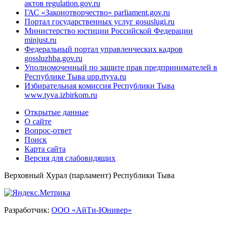
актов
regulation.gov.ru
ГАС «Законотворчество»
parliament.gov.ru
Портал государственных услуг
gosuslugi.ru
Министерство юстиции Российской Федерации
minjust.ru
Федеральный портал управленческих кадров
gossluzhba.gov.ru
Уполномоченный по защите прав предпринимателей в
Республике Тыва
upp.rtyva.ru
Избирательная комиссия Республики Тыва
www.tyva.izbirkom.ru
Открытые данные
О сайте
Вопрос-ответ
Поиск
Карта сайта
Версия для слабовидящих
Верховный Хурал (парламент) Республики Тыва
Разработчик:
ООО «АйТи-Юнивер»