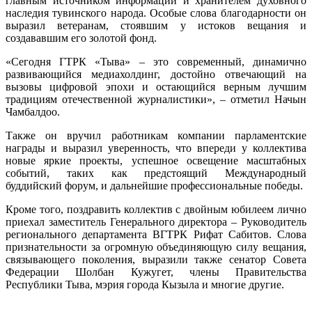
главным источником информации и хранителем духовного
наследия тувинского народа. Особые слова благодарности он
выразил ветеранам, стоявшим у истоков вещания и
создававшим его золотой фонд.
«Сегодня ГТРК «Тыва» – это современный, динамично
развивающийся медиахолдинг, достойно отвечающий на
вызовы цифровой эпохи и остающийся верным лучшим
традициям отечественной журналистики», – отметил Начын
Чамбалдоо.
Также он вручил работникам компании парламентские
награды и выразил уверенность, что впереди у коллектива
новые яркие проекты, успешное освещение масштабных
событий, таких как предстоящий Международный
буддийский форум, и дальнейшие профессиональные победы.
Кроме того, поздравить коллектив с двойным юбилеем лично
приехал заместитель Генерального директора – Руководитель
регионального департамента ВГТРК Рифат Сабитов. Слова
признательности за огромную объединяющую силу вещания,
связывающего поколения, выразили также сенатор Совета
Федерации Шолбан Кужугет, члены Правительства
Республики Тыва, мэрия города Кызыла и многие другие.