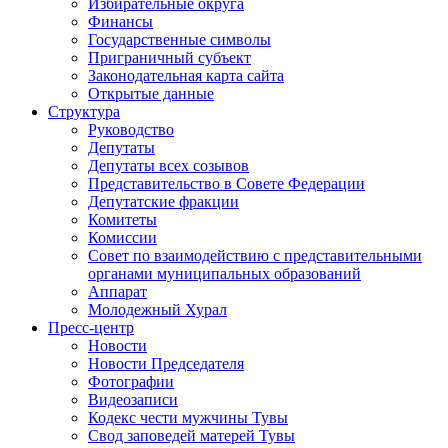
Избирательные округа
Финансы
Государственные символы
Приграничный субъект
Законодательная карта сайта
Открытые данные
Структура
Руководство
Депутаты
Депутаты всех созывов
Представительство в Совете Федерации
Депутатские фракции
Комитеты
Комиссии
Совет по взаимодействию с представительными
органами муниципальных образований
Аппарат
Молодежный Хурал
Пресс-центр
Новости
Новости Председателя
Фотографии
Видеозаписи
Кодекс чести мужчины Тувы
Свод заповедей матерей Тувы