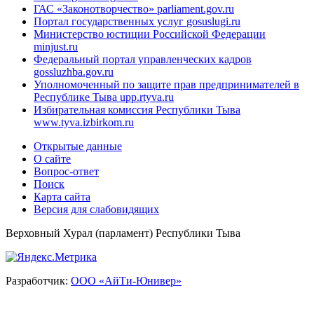
ГАС «Законотворчество»
parliament.gov.ru
Портал государственных услуг
gosuslugi.ru
Министерство юстиции Российской Федерации
minjust.ru
Федеральный портал управленческих кадров
gossluzhba.gov.ru
Уполномоченный по защите прав предпринимателей в
Республике Тыва
upp.rtyva.ru
Избирательная комиссия Республики Тыва
www.tyva.izbirkom.ru
Открытые данные
О сайте
Вопрос-ответ
Поиск
Карта сайта
Версия для слабовидящих
Верховный Хурал (парламент) Республики Тыва
Разработчик:
ООО «АйТи-Юнивер»