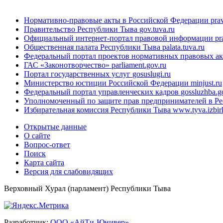
Нормативно-правовые акты в Российской Федерации
pra
Правительство Республики Тыва
gov.tuva.ru
Официальный интернет-портал правовой информации
pr
Общественная палата Республики Тыва
palata.tuva.ru
Федеральный портал проектов нормативных правовых а
ГАС «Законотворчество»
parliament.gov.ru
Портал государственных услуг
gosuslugi.ru
Министерство юстиции Российской Федерации
minjust.ru
Федеральный портал управленческих кадров
gossluzhba.g
Уполномоченный по защите прав предпринимателей в Р
Избирательная комиссия Республики Тыва
www.tyva.izbir
Открытые данные
О сайте
Вопрос-ответ
Поиск
Карта сайта
Версия для слабовидящих
Верховный Хурал (парламент) Республики Тыва
Разработчик:
ООО «АйТи-Юнивер»