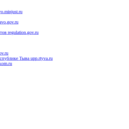
vo.minjust.ru
avo.gov.ru
ктов
regulation.gov.ru
ov.ru
еспублике Тыва
upp.rtyva.ru
kom.ru