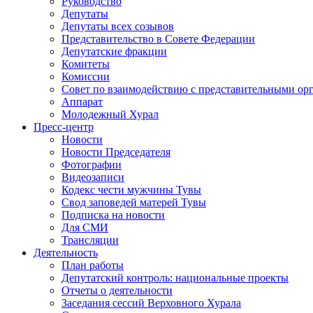
Руководство
Депутаты
Депутаты всех созывов
Представительство в Совете Федерации
Депутатские фракции
Комитеты
Комиссии
Совет по взаимодействию с представительными о
Аппарат
Молодежный Хурал
Пресс-центр
Новости
Новости Председателя
Фотографии
Видеозаписи
Кодекс чести мужчины Тувы
Свод заповедей матерей Тувы
Подписка на новости
Для СМИ
Трансляции
Деятельность
План работы
Депутатский контроль: национальные проекты
Отчеты о деятельности
Заседания сессий Верховного Хурала